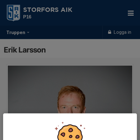
STORFORS AIK
P16
Logga in
Truppen
Erik Larsson