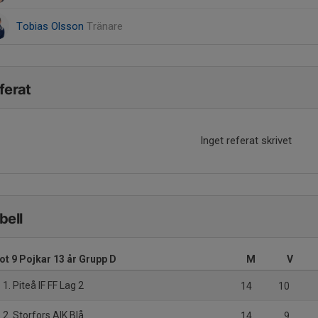
Tobias Olsson
Tränare
ferat
Inget referat skrivet
bell
ot 9 Pojkar 13 år Grupp D
M
V
1. Piteå IF FF Lag 2
14
10
2. Storfors AIK Blå
14
9