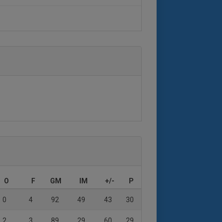
O
F
GM
IM
+/-
P
0
4
92
49
43
30
2
3
89
29
60
29