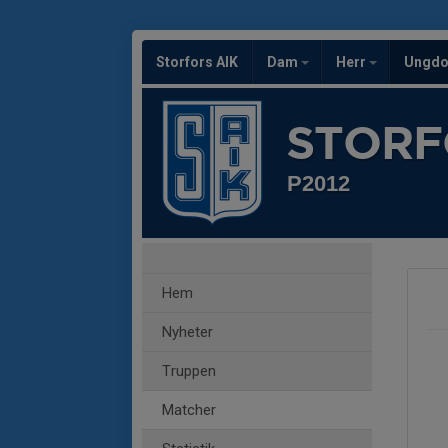
Storfors AIK
Dam
Herr
Ungd
STORF
P2012
Hem
Nyheter
Truppen
Matcher