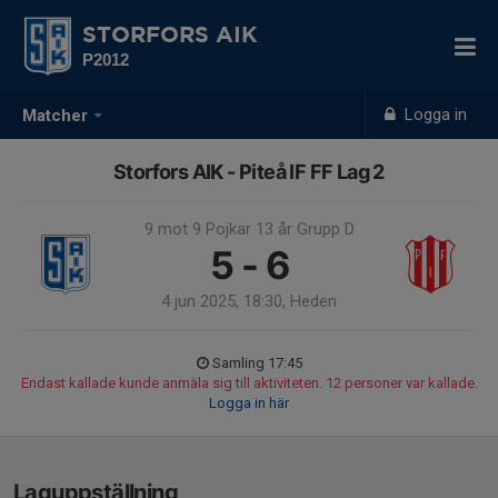
STORFORS AIK
P2012
Logga in
Matcher
Storfors AIK - Piteå IF FF Lag 2
9 mot 9 Pojkar 13 år Grupp D
5 - 6
4 jun 2025, 18:30, Heden
Samling 17:45
Endast kallade kunde anmäla sig till aktiviteten. 12 personer var kallade.
Logga in här
Laguppställning