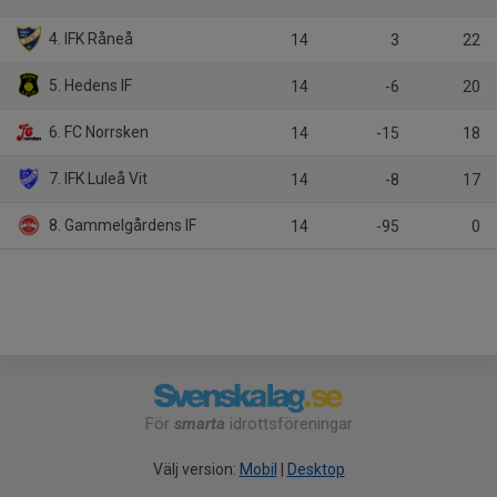
4. IFK Råneå
14
3
22
5. Hedens IF
14
-6
20
6. FC Norrsken
14
-15
18
7. IFK Luleå Vit
14
-8
17
8. Gammelgårdens IF
14
-95
0
För
smarta
idrottsföreningar
Välj version:
Mobil
|
Desktop