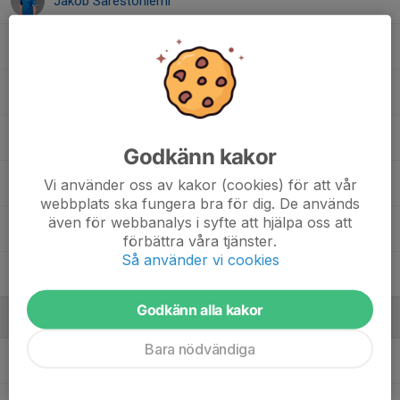
Jakob Särestöniemi
Leon Risberg
Loke Lavander
, P2013
Oliver Jensen
Godkänn kakor
Oscar Eklund
Vi använder oss av kakor (cookies) för att vår
webbplats ska fungera bra för dig. De används
även för webbanalys i syfte att hjälpa oss att
Sixten Lundgren
förbättra våra tjänster.
Så använder vi cookies
Tore Hagman
Godkänn alla kakor
Ledare
Bara nödvändiga
Anders Bergvall
Tränare