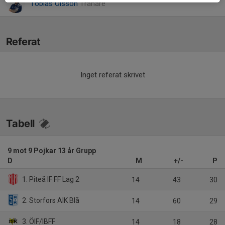
Tobias Olsson
Tränare
Referat
Inget referat skrivet
Tabell
9 mot 9 Pojkar 13 år Grupp
D
M
+/-
P
1. Piteå IF FF Lag 2
14
43
30
2. Storfors AIK Blå
14
60
29
3. ÖIF/IBFF
14
18
28