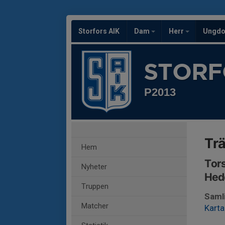
Storfors AIK
Dam
Herr
Ungd
STORF
P2013
Trä
Hem
Tors
Nyheter
Hede
Truppen
Saml
Matcher
Karta