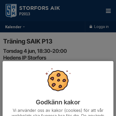
STORFORS AIK
P2013
Logga in
Kalender
Träning SAIK P13
Torsdag 4 jun, 18:30-20:00
Hedens IP Storfors
Samling: 18:25
Godkänn kakor
Vi använder oss av kakor (cookies) för att vår
webbplats ska fungera bra för dig. De används