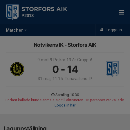
STORFORS AIK
P2013
Logga in
Matcher
Notvikens IK - Storfors AIK
9 mot 9 Pojkar 13 år Grupp A
0 - 14
31 maj, 11:15, Tunavallens IP
Samling 10:30
Endast kallade kunde anmäla sig till aktiviteten. 15 personer var kallade.
Logga in här
Laguppställning