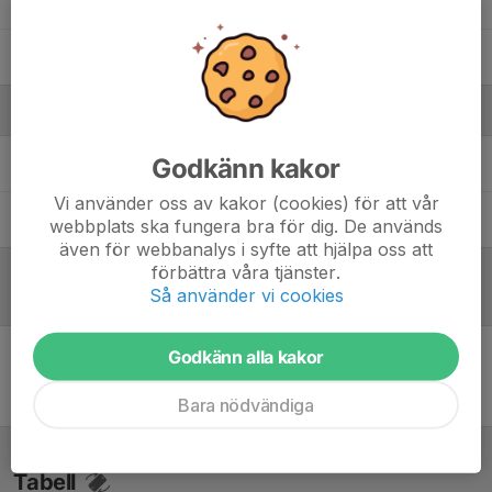
Svante Wester
Vilgot Ökvist
Ledare
Godkänn kakor
Erik Larsson
Tränare
Vi använder oss av kakor (cookies) för att vår
Linus Gustafsson
Tränare
webbplats ska fungera bra för dig. De används
även för webbanalys i syfte att hjälpa oss att
förbättra våra tjänster.
Så använder vi cookies
Referat
Godkänn alla kakor
Inget referat skrivet
Bara nödvändiga
Tabell