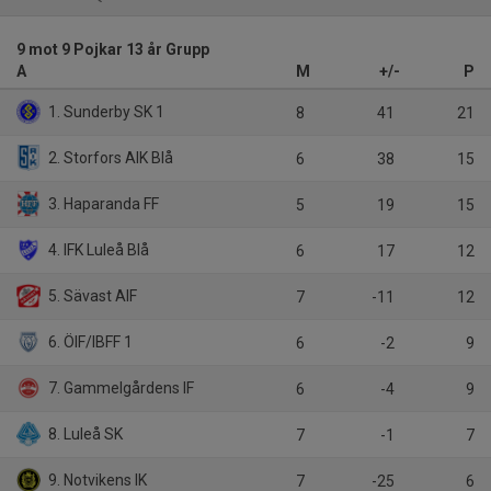
9 mot 9 Pojkar 13 år Grupp
A
M
+/-
P
1. Sunderby SK 1
8
41
21
2. Storfors AIK Blå
6
38
15
3. Haparanda FF
5
19
15
4. IFK Luleå Blå
6
17
12
5. Sävast AIF
7
-11
12
6. ÖIF/IBFF 1
6
-2
9
7. Gammelgårdens IF
6
-4
9
8. Luleå SK
7
-1
7
9. Notvikens IK
7
-25
6