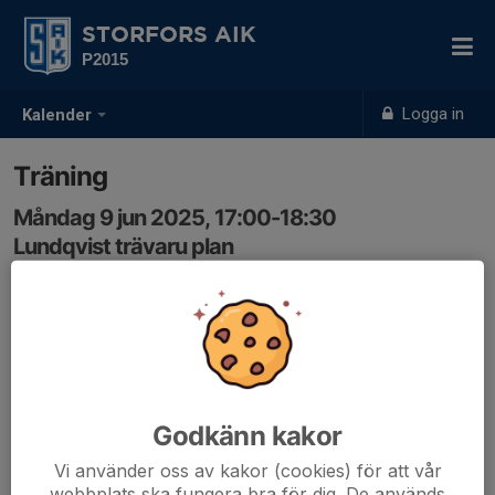
STORFORS AIK
P2015
Logga in
Kalender
Träning
Måndag 9 jun 2025, 17:00-18:30
Lundqvist trävaru plan
Samling: 16:50
Godkänn kakor
Vi använder oss av kakor (cookies) för att vår
webbplats ska fungera bra för dig. De används