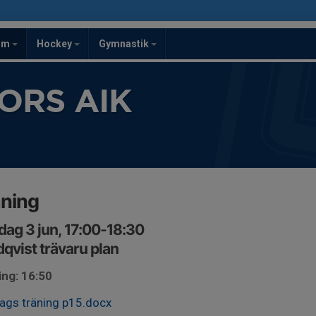
om
Hockey
Gymnastik
ORS AIK
äning
ag 3 jun, 17:00-18:30
qvist trävaru plan
ing: 16:50
ags träning p15.docx