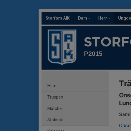
Storfors AIK
Dam
Herr
Ungd
STORF
P2015
Tr
Hem
Onsd
Truppen
Lund
Matcher
Saml
Statistik
Onsd