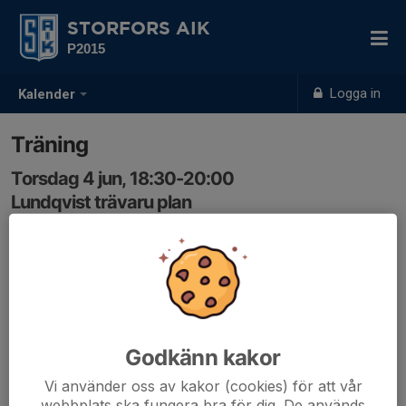
STORFORS AIK
P2015
Logga in
Kalender
Träning
Torsdag 4 jun, 18:30-20:00
Lundqvist trävaru plan
Samling: 18:20
Godkänn kakor
Vi använder oss av kakor (cookies) för att vår
webbplats ska fungera bra för dig. De används