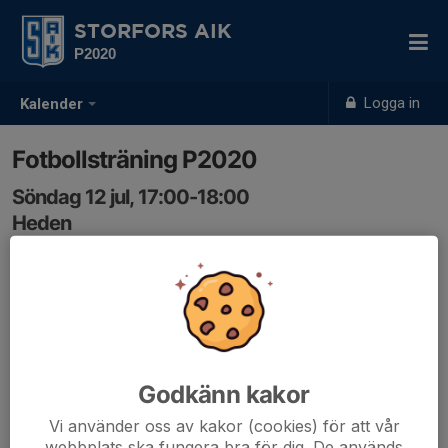
STORFORS AIK
P2020
Logga in
Kalender
Fotbollsträning P2020
Söndag 12 jul, 17:00-18:00
Heden
Samling: 17:00
Godkänn kakor
Vi använder oss av kakor (cookies) för att vår
webbplats ska fungera bra för dig. De används