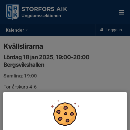
STORFORS AIK
Ungdomssektionen
Logga in
Kalender
Kvällslirarna
Lördag 18 jan 2025, 19:00-20:00
Bergsvikshallen
Samling: 19:00
För årskurs 4-6