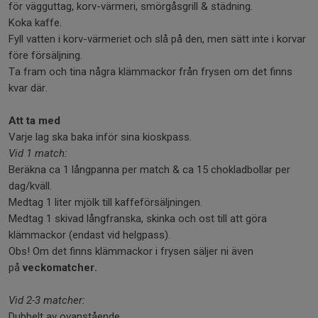
för vägguttag, korv-värmeri, smörgåsgrill & städning.
Koka kaffe.
Fyll vatten i korv-värmeriet och slå på den, men sätt inte i korvar
före försäljning.
Ta fram och tina några klämmackor från frysen om det finns
kvar där.
Att ta med
Varje lag ska baka inför sina kioskpass.
Vid 1 match:
Beräkna ca 1 långpanna per match & ca 15 chokladbollar per
dag/kväll.
Medtag 1 liter mjölk till kaffeförsäljningen.
Medtag 1 skivad långfranska, skinka och ost till att göra
klämmackor (endast vid helgpass).
Obs! Om det finns klämmackor i frysen säljer ni även
på
veckomatcher.
Vid 2-3 matcher:
Dubbelt av ovanstående