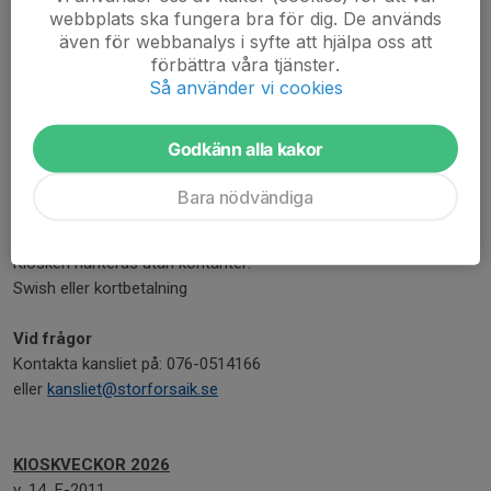
en hylla i förrådet i kiosken.
webbplats ska fungera bra för dig. De används
Städa ordentligt efter er. Instruktioner finns i kiosken.
även för webbanalys i syfte att hjälpa oss att
Notera om det börjar vara slut av någon vara (glass, dryck,
förbättra våra tjänster.
Så använder vi cookies
godis, korv, servetter etc.) skicka isåfall ett mejl till kansliet.
(kioskansvarige ser till att fylla på varorna).
Godkänn alla kakor
Lämna snyggt och fint efter dig.
Lås dörrarna!
Bara nödvändiga
Kontanter
Kiosken hanteras utan kontanter.
Swish eller kortbetalning
Vid frågor
Kontakta kansliet på: 076-0514166
eller
kansliet@storforsaik.se
KIOSKVECKOR 2026
v. 14 F-2011