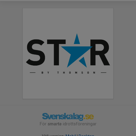
För
smarta
idrottsföreningar