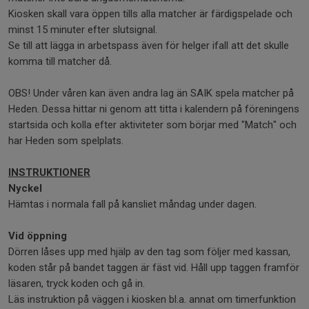
Kiosken skall vara öppen tills alla matcher är färdigspelade och
minst 15 minuter efter slutsignal.
Se till att lägga in arbetspass även för helger ifall att det skulle
komma till matcher då.
OBS! Under våren kan även andra lag än SAIK spela matcher på
Heden. Dessa hittar ni genom att titta i kalendern på föreningens
startsida och kolla efter aktiviteter som börjar med "Match" och
har Heden som spelplats.
INSTRUKTIONER
Nyckel
Hämtas i normala fall på kansliet måndag under dagen.
Vid öppning
Dörren låses upp med hjälp av den tag som följer med kassan,
koden står på bandet taggen är fäst vid. Håll upp taggen framför
läsaren, tryck koden och gå in.
Läs instruktion på väggen i kiosken bl.a. annat om timerfunktion