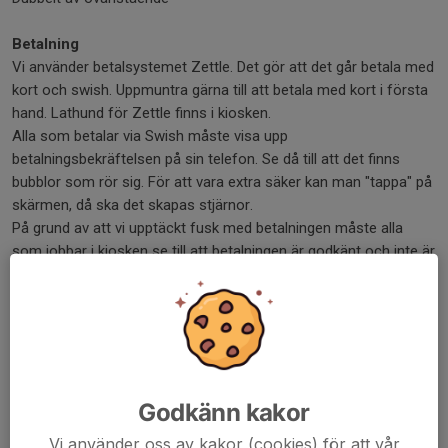
Betalning
Vi använder betalsystemet Zettle. Det gör att det går betala med
kort och swish. Uppmuntra gärna till att betala med kort i första
hand. Lathund för Zettle finns i kiosken.
Alla som betalar via Swish måste visa upp
betalningsbekräftelsen på sin telefon. Se då till att det finns
bubblor som rör sig. För att vara extra säker kan man "tappa" på
skärmen, då ska det skapas stjärnor.
På grund av att vi upptäckt fusk med betalningen måste alla
som jobbar i kiosken se till att betalningen är godkänt och inte är
skärmdump eller liknande.
Städning och stängning av kiosk
Det ingår även att se över sopkorgar runt kiosken. Gå en runda,
plocka skräp och
töm sopkorgar efter avslutad dag. Fåglarna
drar annars ut allt.
Lägg påsarna i containern. Nyckel finns vid
Godkänn kakor
glassfrysen i kiosken.
Överblivet fika placeras i frysen i avsedda burkar som finns på
Vi använder oss av kakor (cookies) för att vår