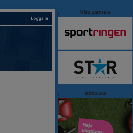
Våra partners
Logga in
Stötta oss