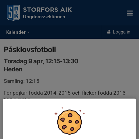
STORFORS AIK
Ungdomssektionen
Logga in
Kalender
Påsklovsfotboll
Torsdag 9 apr, 12:15-13:30
Heden
Samling: 12:15
För pojkar födda 2014-2015 och flickor födda 2013-
2014-2015