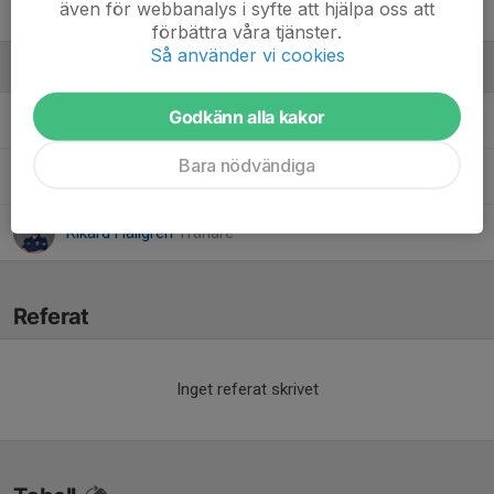
även för webbanalys i syfte att hjälpa oss att
Vilma Nyberg
förbättra våra tjänster.
Så använder vi cookies
Ledare
Godkänn alla kakor
John Andersson
Tränare
Bara nödvändiga
Lars Hedström
Tränare
Rikard Hällgren
Tränare
Referat
Inget referat skrivet