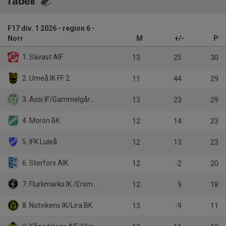
Tabell
F17 div. 1 2026 - region 6 -
Norr
M
+/-
P
1. Sävast AIF
13
25
30
2. Umeå IK FF 2
11
44
29
3. Assi IF/Gammelgårdens IF
13
23
29
4. Morön BK
12
14
23
5. IFK Luleå
12
13
23
6. Storfors AIK
12
-2
20
7. Flurkmarks IK /Ersmarks IK
12
9
18
8. Notvikens IK/Lira BK
13
-9
11