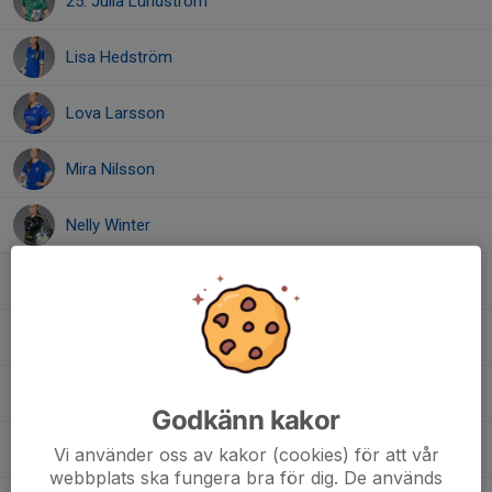
25. Julia Lundström
Lisa Hedström
Lova Larsson
Mira Nilsson
Nelly Winter
Nora Viklund
Sanna Wikberg
Stina Wikberg
Godkänn kakor
Tess Bergström
Vi använder oss av kakor (cookies) för att vår
webbplats ska fungera bra för dig. De används