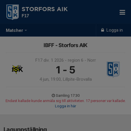
STORFORS AIK
F17
Logga in
Matcher
IBFF - Storfors AIK
F17 div. 1 2026 - region 6 - Norr
1 - 5
4 jun, 19:00, Lillpite-Brovalla
Samling 17:30
Endast kallade kunde anmäla sig till aktiviteten. 17 personer var kallade.
Logga in här
Laguppställning