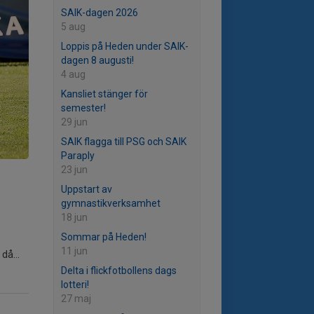
SAIK-dagen 2026
5 aug
Loppis på Heden under SAIK-
dagen 8 augusti!
4 aug
Kansliet stänger för
semester!
29 jun
SAIK flagga till PSG och SAIK
Paraply
23 jun
Uppstart av
gymnastikverksamhet
18 jun
Sommar på Heden!
11 jun
då...
Delta i flickfotbollens dags
lotteri!
27 maj