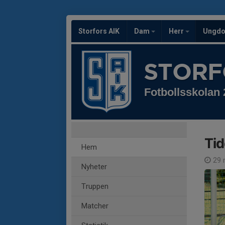
Storfors AIK
Dam
Herr
Ungd
STORF
Fotbollsskolan
Tid
Hem
29 
Nyheter
Truppen
Matcher