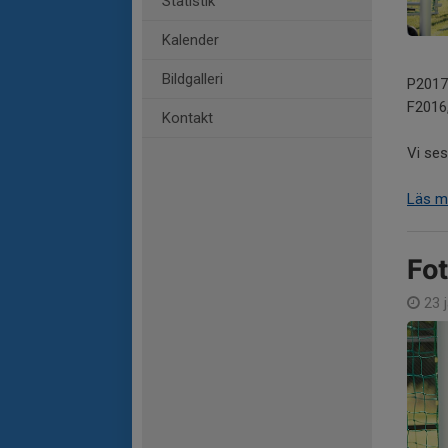
Statistik
Kalender
Bildgalleri
P2017
F2016
Kontakt
Vi ses
Läs m
Fot
23 j