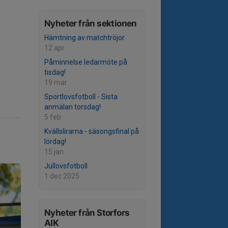
Nyheter från sektionen
Hämtning av matchtröjor
12 apr
Påminnelse ledarmöte på
tisdag!
19 mar
Sportlovsfotboll - Sista
anmälan torsdag!
5 feb
Kvällslirarna - säsongsfinal på
lördag!
15 jan
Jullovsfotboll
1 dec 2025
Nyheter från Storfors
AIK