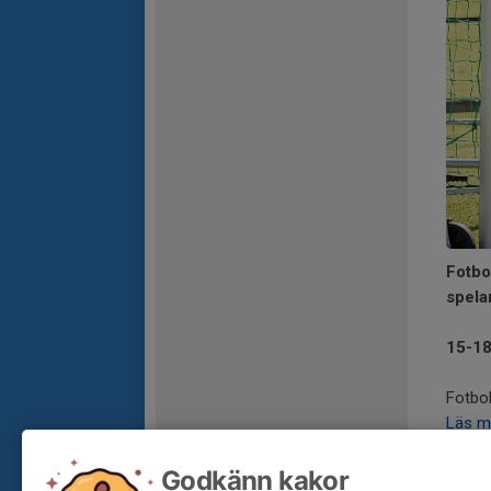
Fotbo
spela
15-18
Fotbol
Läs m
Godkänn kakor