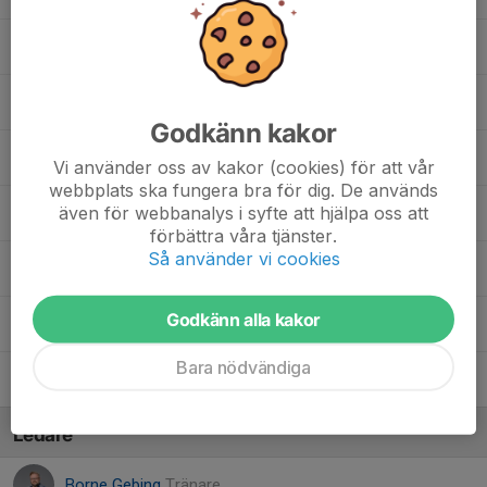
17. Leia Pettersson
4. Moa Karlsson
Godkänn kakor
5. Nellie Grönlund
Vi använder oss av kakor (cookies) för att vår
webbplats ska fungera bra för dig. De används
även för webbanalys i syfte att hjälpa oss att
22. Nike Gebing
förbättra våra tjänster.
Så använder vi cookies
12. Sofia Höglund
Godkänn alla kakor
Sonja Vikman
Bara nödvändiga
21. Vendla Granström
Ledare
Borne Gebing
Tränare