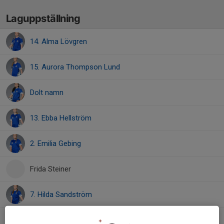
Laguppställning
14. Alma Lövgren
15. Aurora Thompson Lund
Dolt namn
13. Ebba Hellström
2. Emilia Gebing
Frida Steiner
7. Hilda Sandström
6. Isa Göras