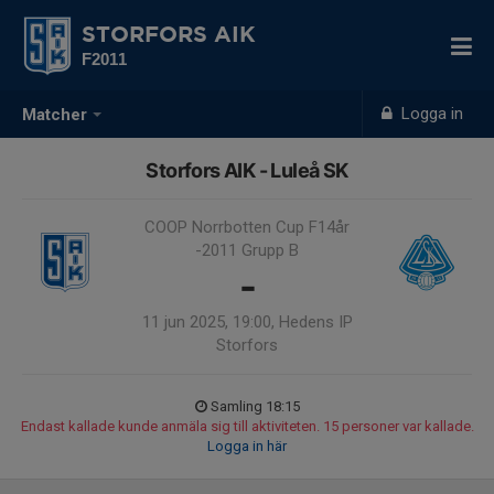
STORFORS AIK
F2011
Logga in
Matcher
Storfors AIK - Luleå SK
COOP Norrbotten Cup F14år
-2011 Grupp B
-
11 jun 2025, 19:00, Hedens IP
Storfors
Samling 18:15
Endast kallade kunde anmäla sig till aktiviteten. 15 personer var kallade.
Logga in här