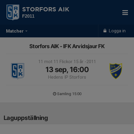
STORFORS AIK
F2011
Logga in
Matcher
Storfors AIK - IFK Arvidsjaur FK
11 mot 11 Flickor 15 år -2011
13 sep, 16:00
Hedens IP Storfors
Samling 15:00
Laguppställning