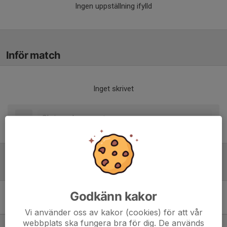
Ingen uppställning ifylld
Inför match
Inget skrivet
Tabell
Godkänn kakor
11 mot 11 Flickor 15 år
-2011
M
+/-
P
Vi använder oss av kakor (cookies) för att vår
webbplats ska fungera bra för dig. De används
1. IFK Arvidsjaur FK
8
32
21