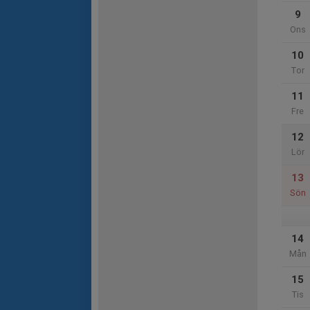
9
Ons
10
Tor
11
Fre
12
Lör
13
Sön
14
Mån
15
Tis