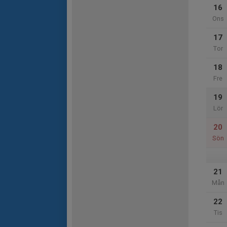
16
Ons
17
Tor
18
Fre
19
Lör
20
Sön
21
Mån
22
Tis