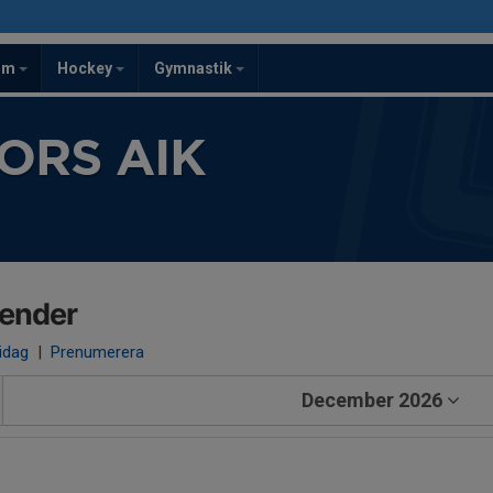
om
Hockey
Gymnastik
ORS AIK
lender
 idag
|
Prenumerera
December 2026