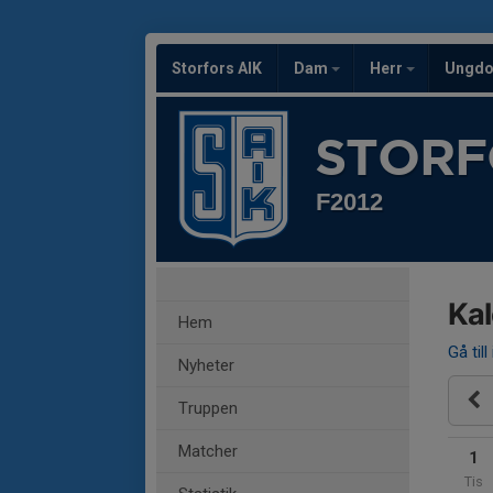
Storfors AIK
Dam
Herr
Ungd
STORF
F2012
Ka
Hem
Gå till
Nyheter
Truppen
Matcher
1
Tis