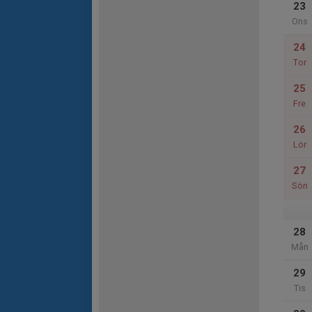
23
Ons
24
Tor
25
Fre
26
Lör
27
Sön
28
Mån
29
Tis