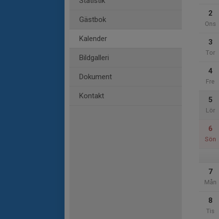
Statistik
2
Gästbok
Ons
Kalender
3
Tor
Bildgalleri
4
Dokument
Fre
Kontakt
5
Lör
6
Sön
7
Mån
8
Tis