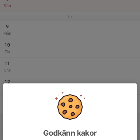
Sön
v.7
9
Mån
10
Tis
11
Ons
12
Tor
13
Fre
14
10:30
Vinterträning
12:00
Lör
Bergsvikens fotbollshall
Godkänn kakor
19:00
Kvällslirarna 2015-2013