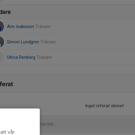
dare
Ann Isaksson
Tränare
Simon Lundgren
Tränare
Ulrica Renberg
Tränare
ferat
Inget referat skrivet
att vår