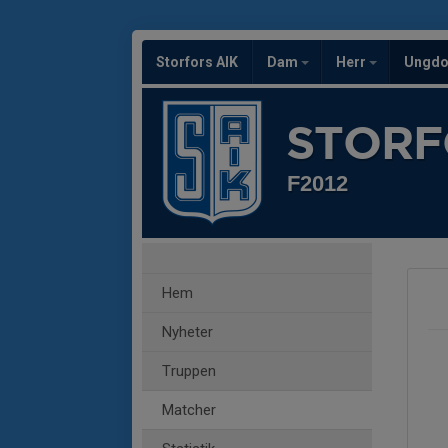
Storfors AIK
Dam
Herr
Ungd
STORF
F2012
Hem
Nyheter
Truppen
Matcher