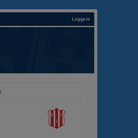
Logga in
F