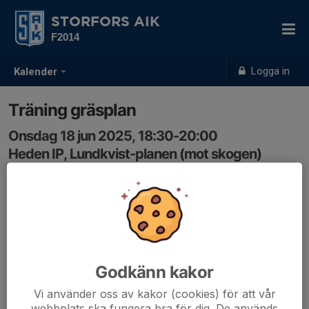
STORFORS AIK
F2014
Logga in
Kalender
Träning gräsplan
Onsdag 18 jun 2025, 18:30-20:00
Heden IP, Lundkvist-planen (mot skogen)
Samling: 18:25
Godkänn kakor
Vi använder oss av kakor (cookies) för att vår
webbplats ska fungera bra för dig. De används