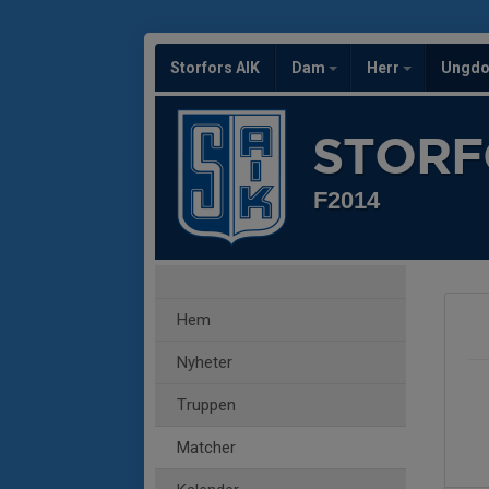
Storfors AIK
Dam
Herr
Ungd
STORF
F2014
Hem
Nyheter
Truppen
Matcher