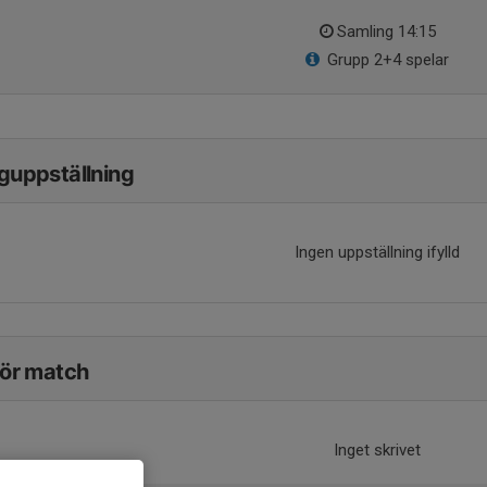
Samling 14:15
Grupp 2+4 spelar
guppställning
Ingen uppställning ifylld
för match
Inget skrivet