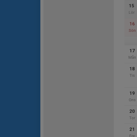
15
Lör
16
Sön
17
Mån
18
Tis
19
Ons
20
Tor
21
Fre