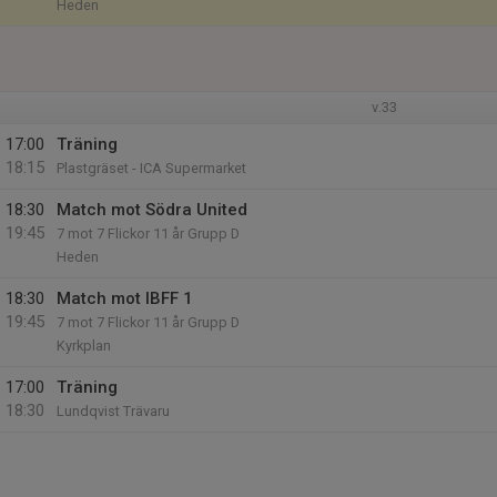
Heden
v.33
17:00
Träning
18:15
Plastgräset - ICA Supermarket
18:30
Match mot Södra United
19:45
7 mot 7 Flickor 11 år Grupp D
Heden
18:30
Match mot IBFF 1
19:45
7 mot 7 Flickor 11 år Grupp D
Kyrkplan
17:00
Träning
18:30
Lundqvist Trävaru