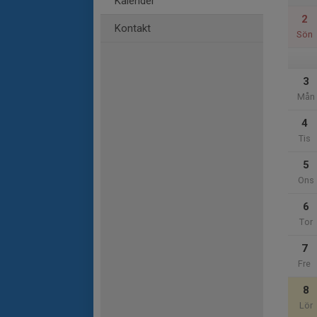
Kalender
2
Kontakt
Sön
3
Mån
4
Tis
5
Ons
6
Tor
7
Fre
8
Lör