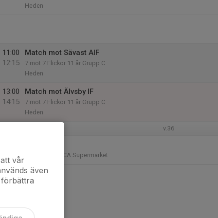
Heden
11:00
Match mot Sävast AIF
12:15
7 mot 7 Flickor 11 år Grupp C
Heden
13:00
Match mot Älvsby IF
14:15
7 mot 7 Flickor 11 år Grupp C
Heden
v.36
17:00
Träning
18:15
Plastgräset - ICA Supermarket
att vår
 används även
 förbättra