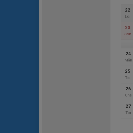
22
Lör
23
Sön
24
Mån
25
Tis
26
Ons
27
Tor