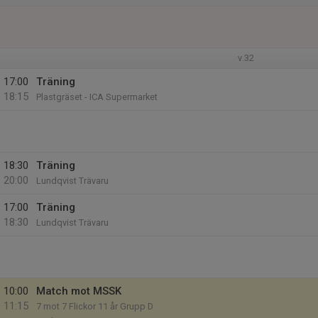
v.32
17:00
Träning
18:15
Plastgräset - ICA Supermarket
18:30
Träning
20:00
Lundqvist Trävaru
17:00
Träning
18:30
Lundqvist Trävaru
10:00
Match mot MSSK
11:15
7 mot 7 Flickor 11 år Grupp D