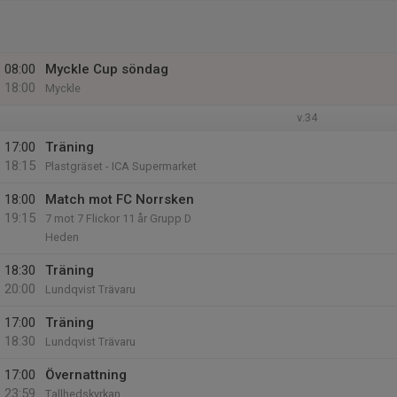
08:00
Myckle Cup söndag
18:00
Myckle
v.34
17:00
Träning
18:15
Plastgräset - ICA Supermarket
18:00
Match mot FC Norrsken
19:15
7 mot 7 Flickor 11 år Grupp D
Heden
18:30
Träning
20:00
Lundqvist Trävaru
17:00
Träning
18:30
Lundqvist Trävaru
17:00
Övernattning
23:59
Tallhedskyrkan