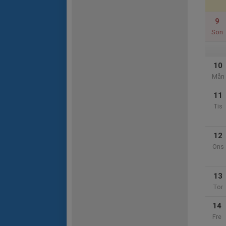
9
Sön
10
Mån
11
Tis
12
Ons
13
Tor
14
Fre