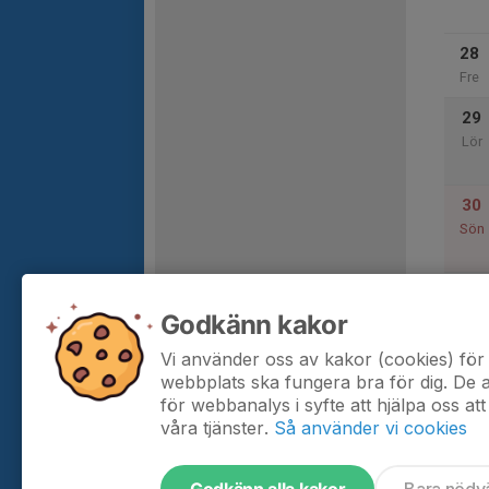
28
Fre
29
Lör
30
Sön
Godkänn kakor
31
Mån
Vi använder oss av kakor (cookies) för 
webbplats ska fungera bra för dig. De
för webbanalys i syfte att hjälpa oss att
våra tjänster.
Så använder vi cookies