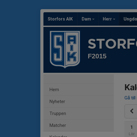
Storfors AIK
Dam
Herr
Ungd
STORF
F2015
Ka
Hem
Gå till
Nyheter
Truppen
Matcher
1
Lör