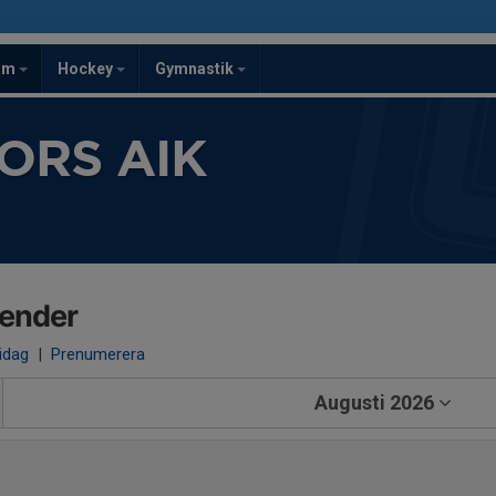
om
Hockey
Gymnastik
ORS AIK
lender
 idag
|
Prenumerera
Augusti 2026