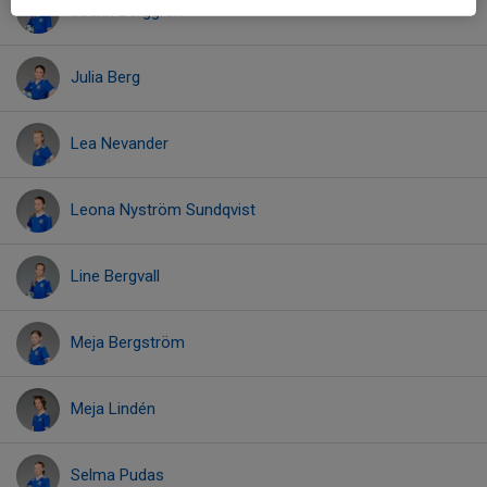
Judith Berggren
Julia Berg
Lea Nevander
Leona Nyström Sundqvist
Line Bergvall
Meja Bergström
Meja Lindén
Selma Pudas