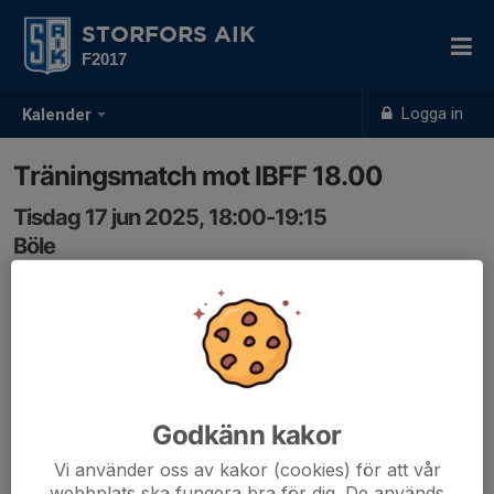
STORFORS AIK
F2017
Logga in
Kalender
Träningsmatch mot IBFF 18.00
Tisdag 17 jun 2025, 18:00-19:15
Böle
Samling: 17:30
Godkänn kakor
Vi använder oss av kakor (cookies) för att vår
webbplats ska fungera bra för dig. De används