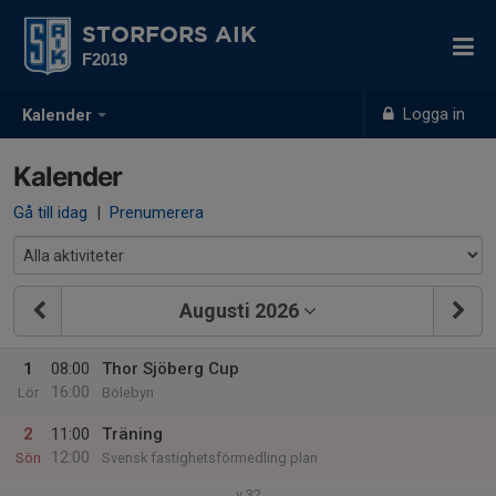
STORFORS AIK
F2019
Logga in
Kalender
Kalender
Gå till idag
|
Prenumerera
Augusti 2026
1
08:00
Thor Sjöberg Cup
16:00
Lör
Bölebyn
2
11:00
Träning
12:00
Sön
Svensk fastighetsförmedling plan
v.32