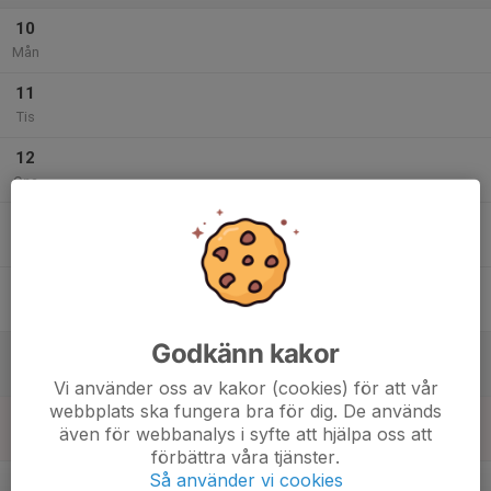
10
Mån
11
Tis
12
Ons
13
17:30
Träning
18:30
Tor
Svensk fastighetsförmedling plan
14
Fre
Godkänn kakor
15
Lör
Vi använder oss av kakor (cookies) för att vår
webbplats ska fungera bra för dig. De används
16
även för webbanalys i syfte att hjälpa oss att
Sön
förbättra våra tjänster.
v.34
Så använder vi cookies