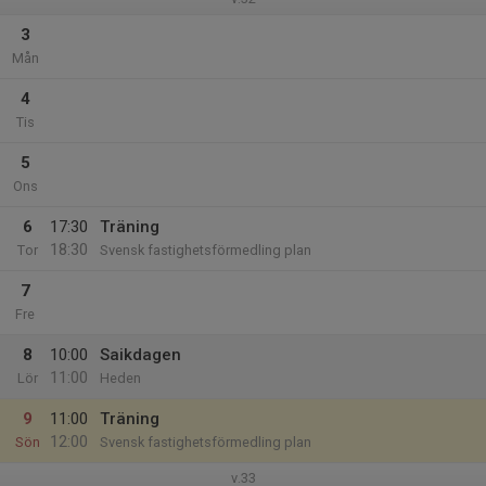
3
Mån
4
Tis
5
Ons
6
17:30
Träning
18:30
Tor
Svensk fastighetsförmedling plan
7
Fre
8
10:00
Saikdagen
11:00
Lör
Heden
9
11:00
Träning
12:00
Sön
Svensk fastighetsförmedling plan
v.33