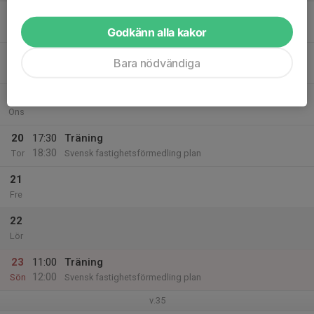
17
Mån
Godkänn alla kakor
18
Bara nödvändiga
Tis
19
Ons
20
17:30
Träning
18:30
Tor
Svensk fastighetsförmedling plan
21
Fre
22
Lör
23
11:00
Träning
12:00
Sön
Svensk fastighetsförmedling plan
v.35