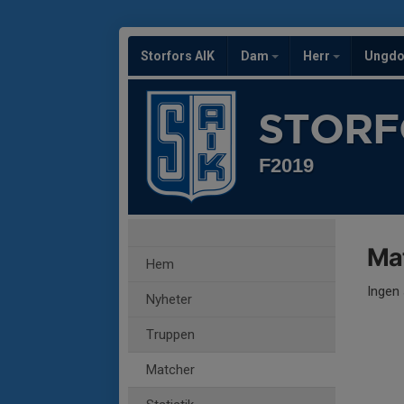
Storfors AIK
Dam
Herr
Ungd
STORF
F2019
Ma
Hem
Ingen 
Nyheter
Truppen
Matcher