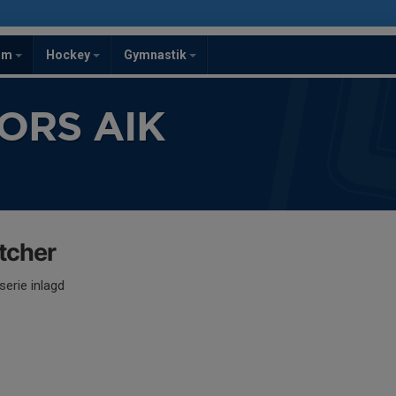
om
Hockey
Gymnastik
ORS AIK
tcher
serie inlagd