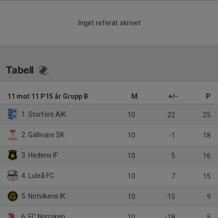
Inget referat skrivet
Tabell
11 mot 11 P15 år Grupp B
M
+/-
P
1. Storfors AIK
10
22
25
2. Gällivare SK
10
-1
18
3. Hedens IF
10
5
16
4. Luleå FC
10
7
15
5. Notvikens IK
10
-15
9
6. FC Norrsken
10
-18
5