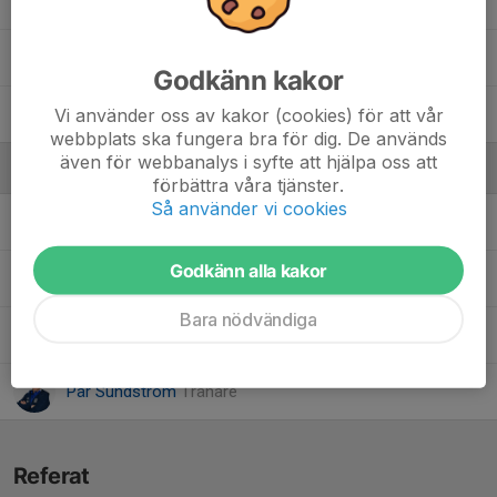
5. Axel Lundqvist
10. Charlie Sundström
Godkänn kakor
Vi använder oss av kakor (cookies) för att vår
Oliver Åström
webbplats ska fungera bra för dig. De används
även för webbanalys i syfte att hjälpa oss att
Ledare
förbättra våra tjänster.
Så använder vi cookies
Andreas Hunstad Eliasson
Tränare
Godkänn alla kakor
Björn Johansson
Tränare
Bara nödvändiga
Erik Larsson
Tränare
Pär Sundström
Tränare
Referat