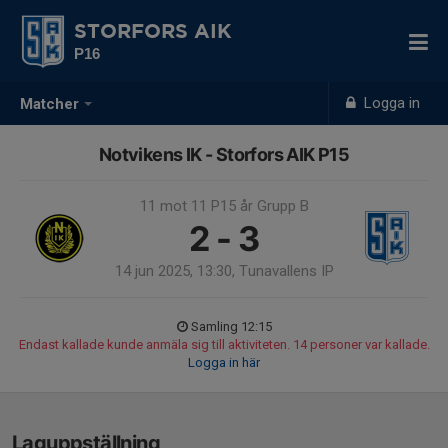
STORFORS AIK
P16
Logga in
Matcher
Notvikens IK - Storfors AIK P15
11 mot 11 P15 år Grupp B
2 - 3
14 jun 2025, 13:30, Tunavallens IP
Samling 12:15
Endast kallade kunde anmäla sig till aktiviteten. 14 personer var kallade.
Logga in här
Laguppställning