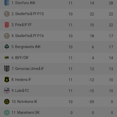
1. Storfors AIK
11
14
28
2. Skellefteå FF P15
10
22
22
3. Piteå IF FF
11
10
22
4. Skellefteå FF P16
10
18
17
5. Bergnäsets AIK
10
6
17
6. IBFF/ÖIF
11
4
14
7. Gimonäs Umeå IF
11
12
13
8. Hedens IF
11
-12
10
9. Luleå FC
11
-15
10
10. Notvikens IK
10
-59
0
11. Mariehem SK
0
0
0