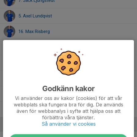
7. Jack Ljungstedt
5. Axel Lundqvist
16. Max Risberg
19. Linus Segerstedt
3. Vincent Sundkvist
10. Charlie Sundström
Godkänn kakor
22. Charlie Svensson
Vi använder oss av kakor (cookies) för att vår
webbplats ska fungera bra för dig. De används
11. Elias Wedin
även för webbanalys i syfte att hjälpa oss att
förbättra våra tjänster.
Så använder vi cookies
Ledare