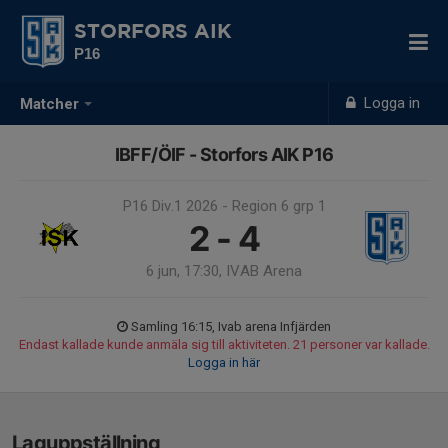
STORFORS AIK
P16
Logga in
Matcher
IBFF/ÖIF - Storfors AIK P16
P16 Div.1 2026 - Region 6 grp 1
2 - 4
6 jun, 17:30, IVAB Arena
Samling 16:15, Ivab arena Infjärden
Endast kallade kunde anmäla sig till aktiviteten. 21 personer var kallade.
Logga in här
Laguppställning