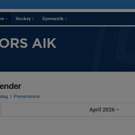
om
Hockey
Gymnastik
ORS AIK
lender
 idag
|
Prenumerera
April 2026