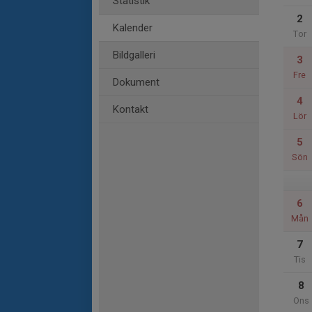
Statistik
2
Kalender
Tor
Bildgalleri
3
Fre
Dokument
4
Kontakt
Lör
5
Sön
6
Mån
7
Tis
8
Ons