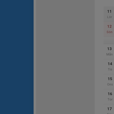
11
Lör
12
Sön
13
Mån
14
Tis
15
Ons
16
Tor
17