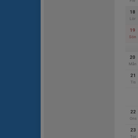
Fre
18
Lör
19
Sön
20
Mån
21
Tis
22
Ons
23
Tor