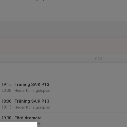
v.18
19:15
Träning SAIK P13
20:30
Heden Konstgräsplan
18:00
Träning SAIK P13
19:15
Heden Konstgräsplan
19:30
Föräldramöte
20:30
Heden, Kansliet