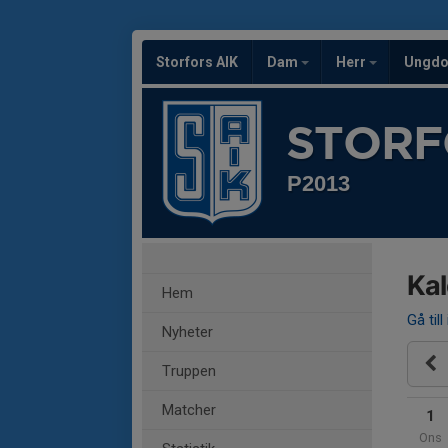
Storfors AIK
Dam
Herr
Ungd
STORF
P2013
Ka
Hem
Gå till
Nyheter
Truppen
Matcher
1
Ons