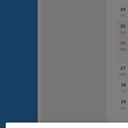
24
Fre
25
Lör
26
Sön
27
Mån
28
Tis
29
Ons