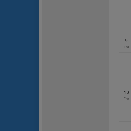
9
Tor
10
Fre