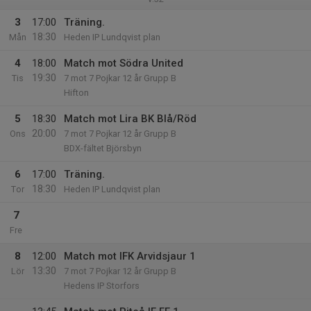
3
17:00
Träning.
18:30
Mån
Heden IP Lundqvist plan
4
18:00
Match mot Södra United
19:30
Tis
7 mot 7 Pojkar 12 år Grupp B
Hifton
5
18:30
Match mot Lira BK Blå/Röd
20:00
Ons
7 mot 7 Pojkar 12 år Grupp B
BDX-fältet Björsbyn
6
17:00
Träning.
18:30
Tor
Heden IP Lundqvist plan
7
Fre
8
12:00
Match mot IFK Arvidsjaur 1
13:30
Lör
7 mot 7 Pojkar 12 år Grupp B
Hedens IP Storfors