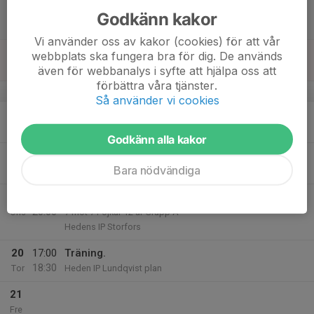
15
09:00
Myckle Cup
Godkänn kakor
18:00
Lör
Myckle.
Vi använder oss av kakor (cookies) för att vår
16
webbplats ska fungera bra för dig. De används
Sön
även för webbanalys i syfte att hjälpa oss att
förbättra våra tjänster.
v.34
Så använder vi cookies
17
17:00
Träning.
18:30
Mån
Heden IP Lundqvist plan
Godkänn alla kakor
18
18:30
Träning.
Bara nödvändiga
20:00
Tis
Heden IP Lundqvist plan
19
18:30
Match mot Luleå FC
20:00
Ons
7 mot 7 Pojkar 12 år Grupp A
Hedens IP Storfors
20
17:00
Träning.
18:30
Tor
Heden IP Lundqvist plan
21
Fre