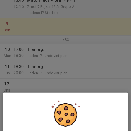
13:45
Match mot Piteå IF FF 1
15:15
7 mot 7 Pojkar 12 år Grupp A
Hedens IP Storfors
9
Sön
v.33
10
17:00
Träning.
18:30
Mån
Heden IP Lundqvist plan
11
18:30
Träning.
20:00
Tis
Heden IP Lundqvist plan
12
Ons
13
17:00
Träning.
18:30
Tor
Heden IP Lundqvist plan
14
Fre