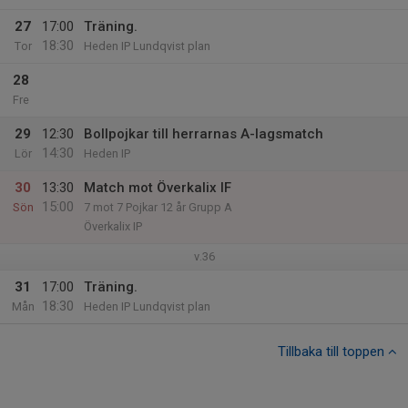
27
17:00
Träning.
18:30
Tor
Heden IP Lundqvist plan
28
Fre
29
12:30
Bollpojkar till herrarnas A-lagsmatch
14:30
Lör
Heden IP
30
13:30
Match mot Överkalix IF
15:00
Sön
7 mot 7 Pojkar 12 år Grupp A
Överkalix IP
v.36
31
17:00
Träning.
18:30
Mån
Heden IP Lundqvist plan
Tillbaka till toppen