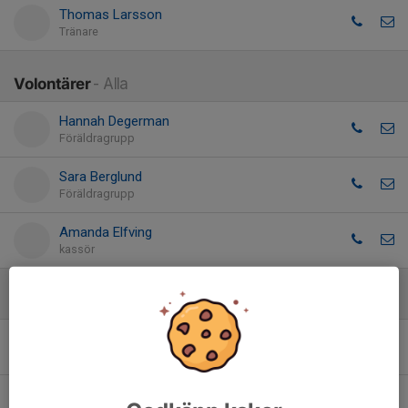
Thomas Larsson
Tränare
Volontärer
- Alla
Hannah Degerman
Föräldragrupp
Sara Berglund
Föräldragrupp
Amanda Elfving
kassör
Spelare
- Alla
Adam Degerman-Benyoussef
Axel Westerberg