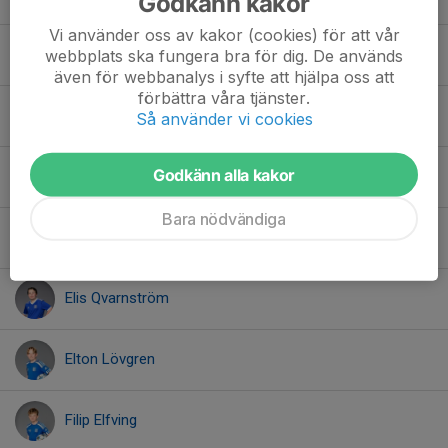
Godkänn kakor
Vi använder oss av kakor (cookies) för att vår
Brenden Gera
webbplats ska fungera bra för dig. De används
även för webbanalys i syfte att hjälpa oss att
förbättra våra tjänster.
Charlie Sandberg
Så använder vi cookies
Godkänn alla kakor
Edward Vikenäs
Bara nödvändiga
Einar Widmark
Elis Qvarnström
Elton Lövgren
Filip Elfving