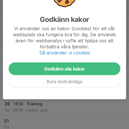
15
08:00
Myckle cup intressekoll
19:00
Lör
Skellefteå
Godkänn kakor
16
Vi använder oss av kakor (cookies) för att vår
Sön
webbplats ska fungera bra för dig. De används
v.34
även för webbanalys i syfte att hjälpa oss att
förbättra våra tjänster.
17
18:30
Träning
Så använder vi cookies
20:00
Mån
Heden gräs
18
17:00
Träning
Godkänn alla kakor
18:15
Tis
Heden Konstgräsplanen
19
18:00
Match mot IBFF
Bara nödvändiga
20:00
Ons
7 mot 7 Pojkar 10 år Grupp E
Lillpite-Brovalla
20
18:30
Träning
20:00
Tor
Heden - gräs
21
Fre