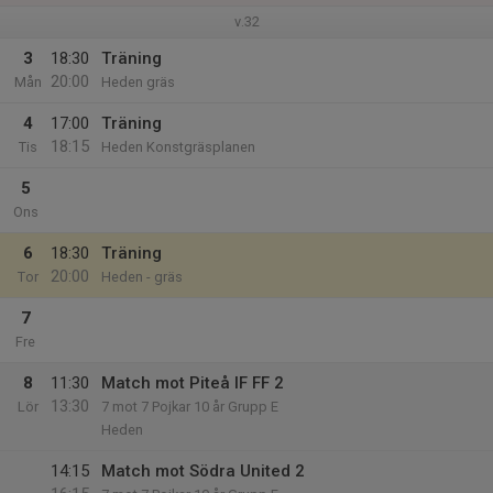
v.32
3
18:30
Träning
20:00
Mån
Heden gräs
4
17:00
Träning
18:15
Tis
Heden Konstgräsplanen
5
Ons
6
18:30
Träning
20:00
Tor
Heden - gräs
7
Fre
8
11:30
Match mot Piteå IF FF 2
13:30
Lör
7 mot 7 Pojkar 10 år Grupp E
Heden
14:15
Match mot Södra United 2