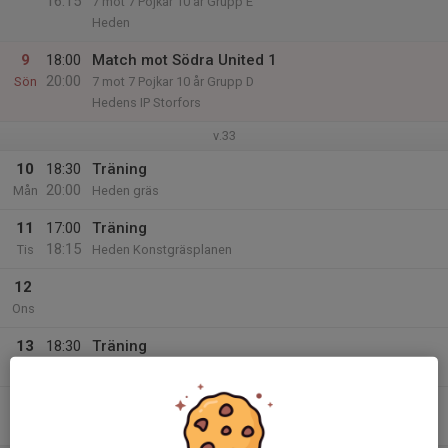
16:15
7 mot 7 Pojkar 10 år Grupp E
Heden
9
18:00
Match mot Södra United 1
20:00
Sön
7 mot 7 Pojkar 10 år Grupp D
Hedens IP Storfors
v.33
10
18:30
Träning
20:00
Mån
Heden gräs
11
17:00
Träning
18:15
Tis
Heden Konstgräsplanen
12
Ons
13
18:30
Träning
20:00
Tor
Heden - gräs
14
Fre