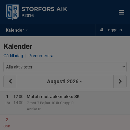
STORFORS AIK
P2016
Logga in
Kalender
Kalender
Gå till idag
|
Prenumerera
Augusti 2026
1
12:00
Match mot Jokkmokks SK
14:00
Lör
7 mot 7 Pojkar 10 år Grupp D
Anrika IP
2
Sön