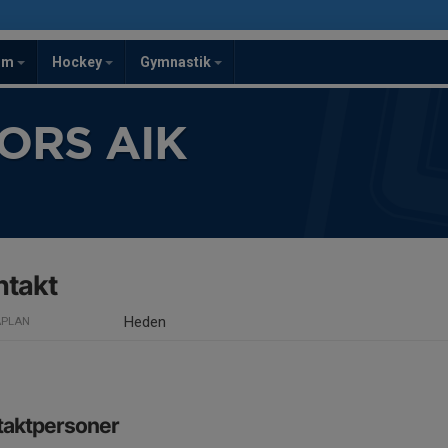
om
Hockey
Gymnastik
ORS AIK
ntakt
Heden
PLAN
taktpersoner