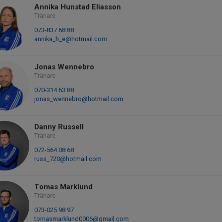
Annika Hunstad Eliasson
Tränare
073-837 68 88
annika_h_e@hotmail.com
Jonas Wennebro
Tränare
070-314 63 88
jonas_wennebro@hotmail.com
Danny Russell
Tränare
072-564 08 68
russ_720@hotmail.com
Tomas Marklund
Tränare
073-025 98 97
tomasmarklund0006@gmail.com