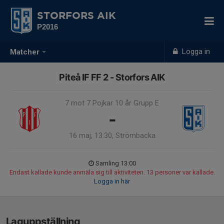
STORFORS AIK
P2016
Logga in
Matcher
Piteå IF FF 2 - Storfors AIK
7 mot 7 Pojkar 10 år Grupp E
-
16 maj, 13:30, Strömbacka
Samling 13:00
Endast kallade kunde anmäla sig till aktiviteten. 13 personer var kallade.
Logga in här
Laguppställning