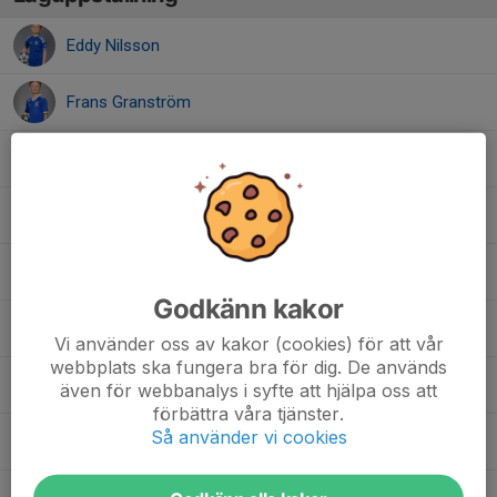
Eddy Nilsson
Frans Granström
Frej Elfving
Hugo Blomkvist
Jamie Russell
Godkänn kakor
John Johansson
Vi använder oss av kakor (cookies) för att vår
webbplats ska fungera bra för dig. De används
Kalle Hurtig
även för webbanalys i syfte att hjälpa oss att
förbättra våra tjänster.
Så använder vi cookies
Liam Nyström Sundqvist