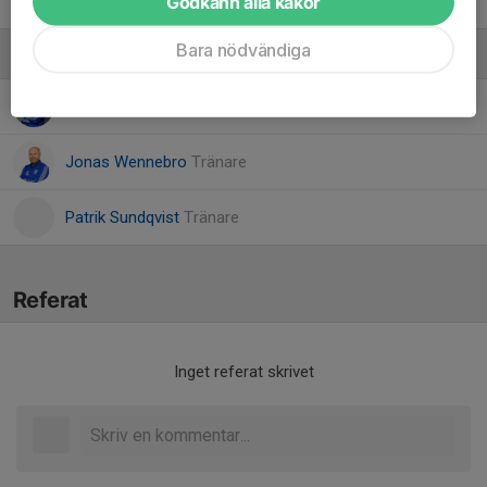
Godkänn alla kakor
Sixten Holmgren
Bara nödvändiga
Ledare
Danny Russell
Tränare
Jonas Wennebro
Tränare
Patrik Sundqvist
Tränare
Referat
Inget referat skrivet