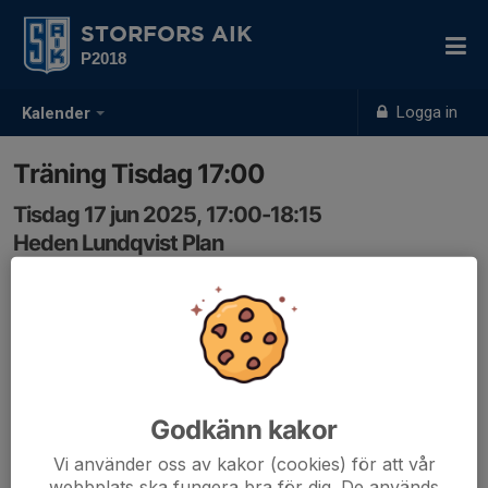
STORFORS AIK
P2018
Logga in
Kalender
Träning Tisdag 17:00
Tisdag 17 jun 2025, 17:00-18:15
Heden Lundqvist Plan
Samling: 16:50
Nya träningstider i Juni
Tisdagar 17:00
Godkänn kakor
Vi använder oss av kakor (cookies) för att vår
webbplats ska fungera bra för dig. De används