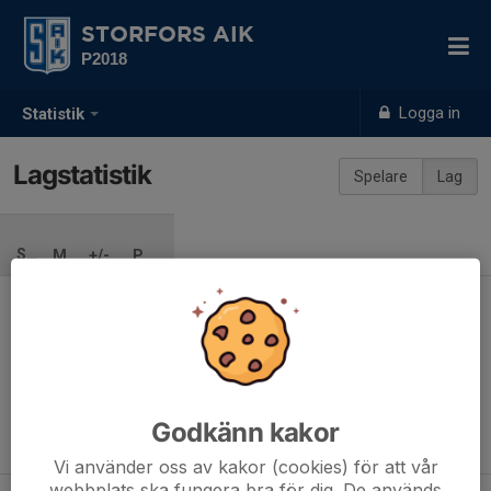
STORFORS AIK
P2018
Logga in
Statistik
Lagstatistik
Spelare
Lag
SÄSONG
M
+/-
P
Ingen säsong inlagd
Godkänn kakor
Vi använder oss av kakor (cookies) för att vår
webbplats ska fungera bra för dig. De används