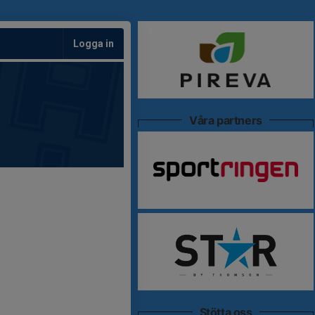
Logga in
Våra partners
Stötta oss