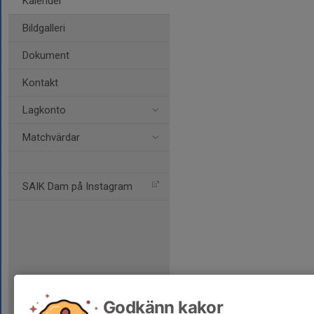
Kalender
Bildgalleri
Dokument
Kontakt
Lagkonto
Matchvärdar
SAIK Dam på Instagram
Godkänn kakor