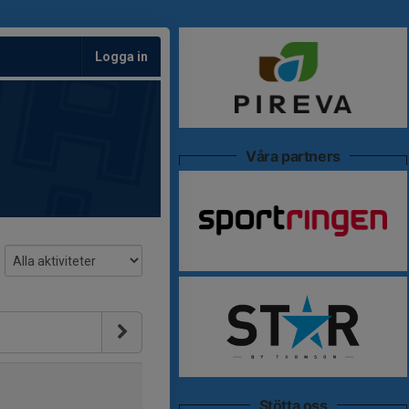
Logga in
Våra partners
Stötta oss