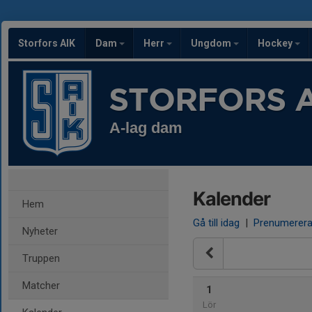
Storfors AIK
Dam
Herr
Ungdom
Hockey
STORFORS A
A-lag dam
Kalender
Hem
Gå till idag
|
Prenumerer
Nyheter
Truppen
Matcher
1
Lör