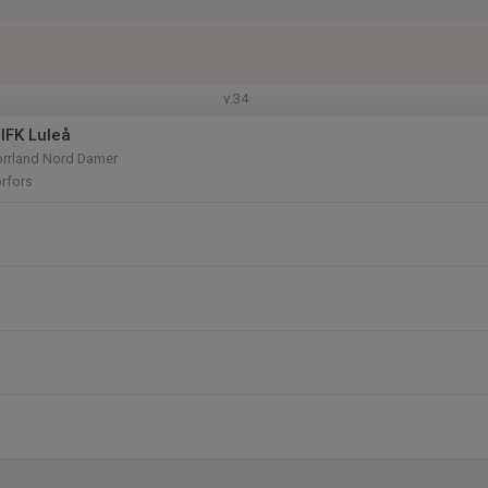
v.34
IFK Luleå
orrland Nord Damer
rfors