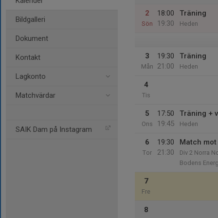
Kalender
2
18:00
Träning
Bildgalleri
19:30
Sön
Heden
Dokument
3
19:30
Träning
Kontakt
21:00
Mån
Heden
Lagkonto
4
Matchvärdar
Tis
5
17:50
Träning + 
19:45
Ons
Heden
SAIK Dam på Instagram
6
19:30
Match mot 
21:30
Tor
Div 2 Norra N
Bodens Energ
7
Fre
8