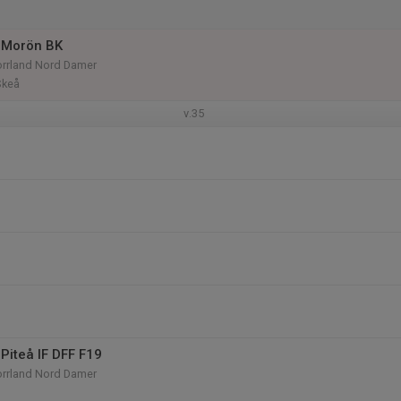
 Morön BK
orrland Nord Damer
Skeå
v.35
Piteå IF DFF F19
orrland Nord Damer