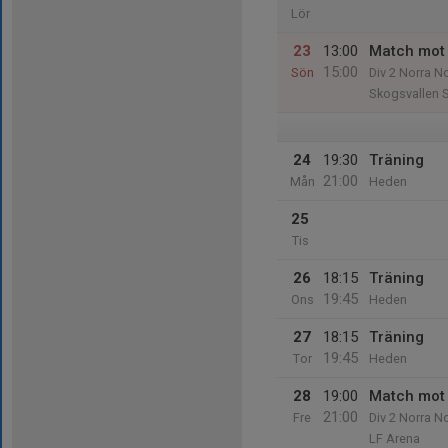
Lör
23
13:00
Match mot
15:00
Sön
Div 2 Norra N
Skogsvallen 
24
19:30
Träning
21:00
Mån
Heden
25
Tis
26
18:15
Träning
19:45
Ons
Heden
27
18:15
Träning
19:45
Tor
Heden
28
19:00
Match mot 
21:00
Fre
Div 2 Norra N
LF Arena