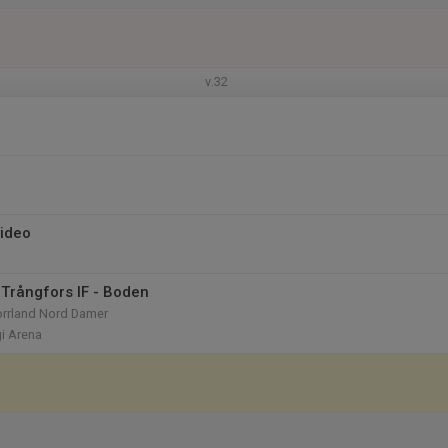
v.32
video
Trångfors IF - Boden
orrland Nord Damer
i Arena