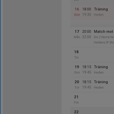
16
18:00
Träning
19:30
Sön
Heden
17
20:00
Match mot 
22:00
Mån
Div 2 Norra N
Hedens IP Sto
18
Tis
19
18:15
Träning
19:45
Ons
Heden
20
18:15
Träning
19:45
Tor
Heden
21
Fre
22