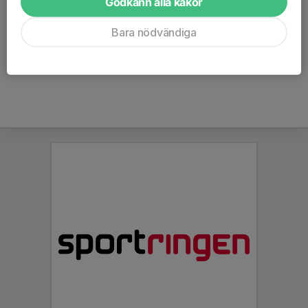
Godkänn alla kakor
Erika Hortlund
Damsektionen
Bara nödvändiga
070-696 61 33
erika.hortlund@pitea.se