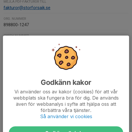
MEJLA PDF-FAKTUROR TILL
fakturor@storforsaik.se
ORG. NUMMER
898800-1247
SWISH-NUMMER
1236429039
Kontaktpersoner
Ann Isaksson
Damsektionen
Godkänn kakor
070-692 07 17
ann@lyxx.se
Vi använder oss av kakor (cookies) för att vår
webbplats ska fungera bra för dig. De används
Jenny Andersson
även för webbanalys i syfte att hjälpa oss att
Damsektionen
förbättra våra tjänster.
Så använder vi cookies
070-605 48 20
jennyn_@hotmail.com