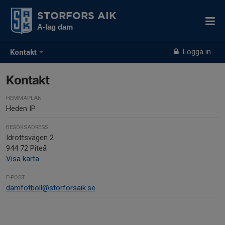
STORFORS AIK
A-lag dam
Logga in
Kontakt
Kontakt
HEMMAPLAN
Heden IP
BESÖKSADRESS
Idrottsvägen 2
944 72 Piteå
Visa karta
E-POST
damfotboll@storforsaik.se