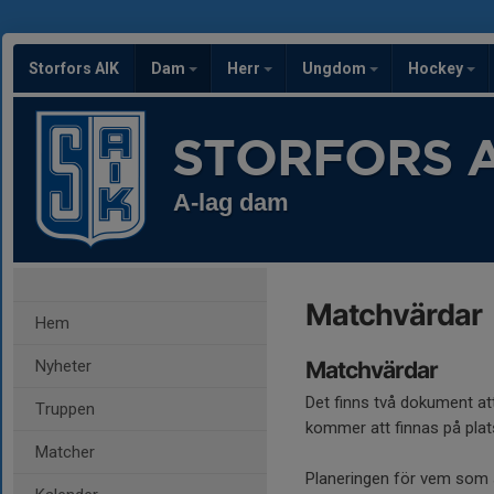
Storfors AIK
Dam
Herr
Ungdom
Hockey
STORFORS A
A-lag dam
Matchvärdar
Hem
Nyheter
Matchvärdar
Det finns två dokument at
Truppen
kommer att finnas på pla
Matcher
Planeringen för vem som sk