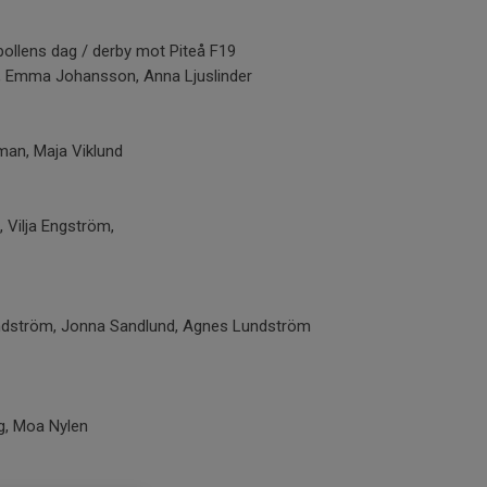
bollens dag / derby mot Piteå F19
, Emma Johansson, Anna Ljuslinder
an, Maja Viklund
 Vilja Engström,
undström, Jonna Sandlund, Agnes Lundström
g, Moa Nylen