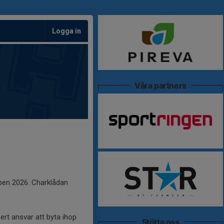
Logga in
Våra partners
ppen 2026. Charklådan
.
ert ansvar att byta ihop
Stötta oss