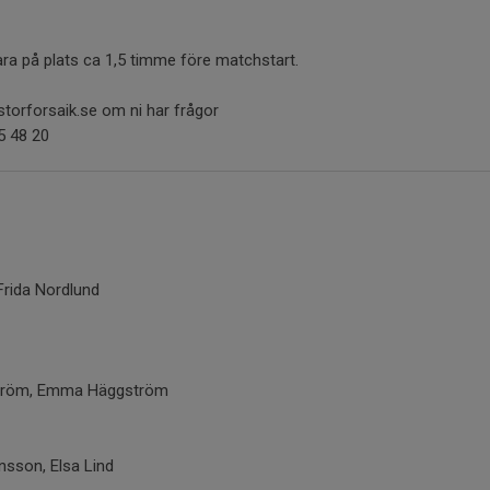
ra på plats ca 1,5 timme före matchstart.
storforsaik.se om ni har frågor
5 48 20
 Frida Nordlund
ström, Emma Häggström
nsson, Elsa Lind