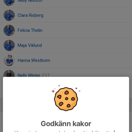
Nelly Nilsson
Clara Risberg
Felicia Thelin
Maja Viklund
Hanna Westbom
Nelly Winter
, F17
Amanda Öhman
Ledare
John Andersson
Tränare
Godkänn kakor