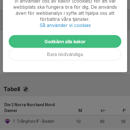
Vi använder oss av kakor (cookies) för att vår
Elvis Mani
Huvudtränare
webbplats ska fungera bra för dig. De används
även för webbanalys i syfte att hjälpa oss att
förbättra våra tjänster.
Referat
Så använder vi cookies
Godkänn alla kakor
Inget referat skrivet
Bara nödvändiga
Tabell
Div 2 Norra Norrland Nord
Damer
M
+/-
P
1. Trångfors IF - Boden
10
40
30