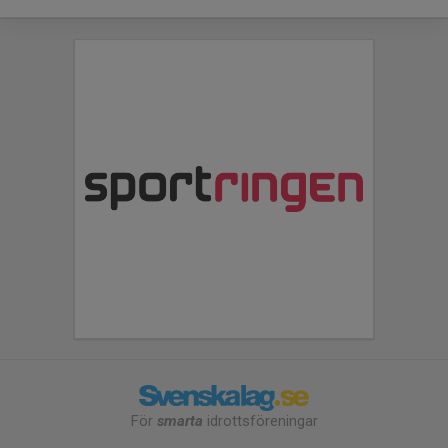
För
smarta
idrottsföreningar