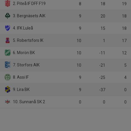
2. Piteå IF DFF F19
8
18
19
3. Bergnäsets AIK
9
20
18
4. IFK Luleå
9
15
18
5. Robertsfors IK
10
1
17
6. Morön BK
10
-11
12
7. Storfors AIK
10
-21
5
8. Assi IF
9
-25
4
9. Lira BK
9
-37
0
10. Sunnanå SK 2
0
0
0