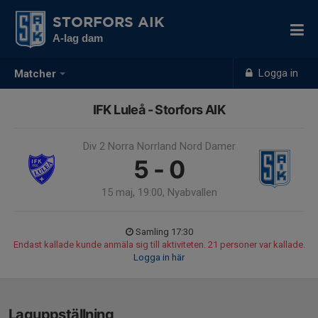
STORFORS AIK
A-lag dam
Logga in
Matcher
IFK Luleå - Storfors AIK
Div 2 Norra Norrland Nord Damer
5 - 0
15 maj, 19:00, Nyabvallen
Samling 17:30
Endast kallade kunde anmäla sig till aktiviteten. 21 personer var kallade.
Logga in här
Laguppställning