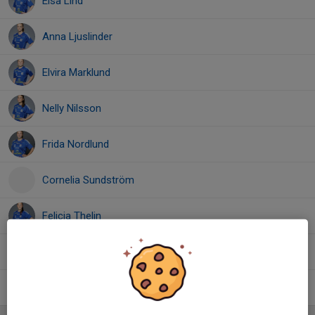
Elsa Lind
Anna Ljuslinder
Elvira Marklund
Nelly Nilsson
Frida Nordlund
Cornelia Sundström
Felicia Thelin
Hanna Westbom
Nelly Winter
, F17