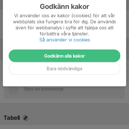
Ledare
Godkänn kakor
Vi använder oss av kakor (cookies) för att vår
Sara Bergh
Tränare
webbplats ska fungera bra för dig. De används
även för webbanalys i syfte att hjälpa oss att
Elvis Mani
Huvudtränare
förbättra våra tjänster.
Så använder vi cookies
Referat
Godkänn alla kakor
Bara nödvändiga
Inget referat skrivet
Tabell