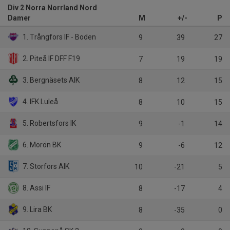
Div 2 Norra Norrland Nord
Damer
M
+/-
P
1. Trångfors IF - Boden
9
39
27
2. Piteå IF DFF F19
7
19
19
3. Bergnäsets AIK
8
12
15
4. IFK Luleå
8
10
15
5. Robertsfors IK
9
-1
14
6. Morön BK
9
-6
12
7. Storfors AIK
10
-21
5
8. Assi IF
8
-17
4
9. Lira BK
8
-35
0