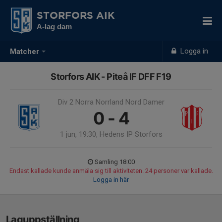
STORFORS AIK
A-lag dam
Logga in
Matcher
Storfors AIK - Piteå IF DFF F19
Div 2 Norra Norrland Nord Damer
0 - 4
1 jun, 19:30, Hedens IP Storfors
Samling 18:00
Endast kallade kunde anmäla sig till aktiviteten. 24 personer var kallade.
Logga in här
Laguppställning