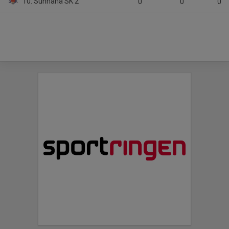
10. Sunnanå SK 2
0
0
0