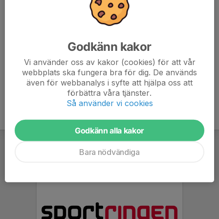
6. Lira BK
14
-44
8
7. Luleå SK
14
-50
8
Godkänn kakor
8. Kågedalens AIF/Sunnanå SK 2
14
-55
7
Vi använder oss av kakor (cookies) för att vår
webbplats ska fungera bra för dig. De används
9. Assi IF/IFK Kalix
0
0
0
även för webbanalys i syfte att hjälpa oss att
förbättra våra tjänster.
Så använder vi cookies
Godkänn alla kakor
Bara nödvändiga