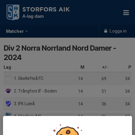
STORFORS AIK
A-lag dam
Logga in
Matcher
Div 2 Norra Norrland Nord Damer -
2024
Lag
M
+/-
P
1. Skellefteå FC
14
69
34
2. Trångfors IF - Boden
14
51
34
3. IFK Luleå
14
36
34
4. Storfors AIK
14
36
27
5. Luleå Fotboll DFF 2
14
-43
11