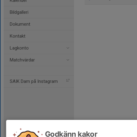
Kalender
Bildgalleri
Dokument
Kontakt
Lagkonto
Matchvärdar
SAIK Dam på Instagram
Godkänn kakor