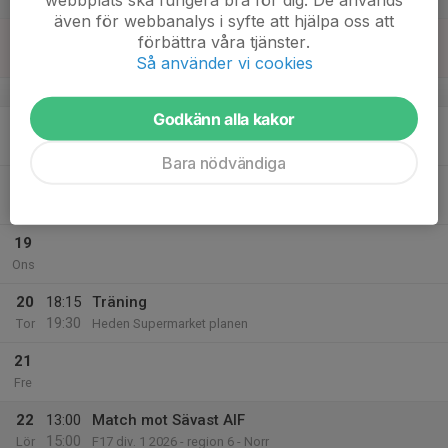
även för webbanalys i syfte att hjälpa oss att
16
förbättra våra tjänster.
Sön
Så använder vi cookies
v.34
Godkänn alla kakor
17
17:00
Träning
18:15
Mån
Heden Supermarket planen
Bara nödvändiga
18
19:30
Träning
21:00
Tis
Heden Supermarket planen
19
Ons
20
18:15
Träning
19:30
Tor
Heden Supermarket planen
21
Fre
22
13:00
Match mot Sävast AIF
15:00
Lör
F17 div. 1 2026 - region 6 - Norr