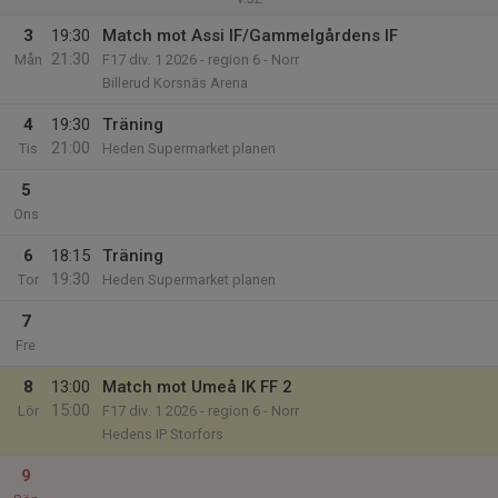
3
19:30
Match mot Assi IF/Gammelgårdens IF
21:30
Mån
F17 div. 1 2026 - region 6 - Norr
Billerud Korsnäs Arena
4
19:30
Träning
21:00
Tis
Heden Supermarket planen
5
Ons
6
18:15
Träning
19:30
Tor
Heden Supermarket planen
7
Fre
8
13:00
Match mot Umeå IK FF 2
15:00
Lör
F17 div. 1 2026 - region 6 - Norr
Hedens IP Storfors
9