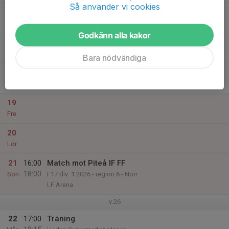
Så använder vi cookies
16
19:30
Träning
21:00
Tis
Heden Supermarket planen
Godkänn alla kakor
17
Ons
Bara nödvändiga
18
17:00
Träning
18:15
Tor
Heden Supermarket planen
19
Fre
20
Lör
21
16:00
Match mot Piteå IF FF
18:00
Sön
F17 div. 1 2026 - region 6 - Norr
LF Arena
v.26
22
17:00
Träning