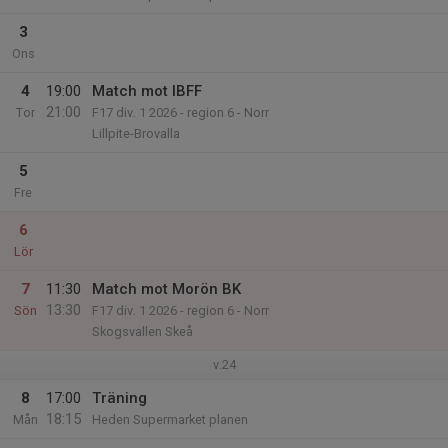
3
Ons
4
19:00
Match mot IBFF
21:00
Tor
F17 div. 1 2026 - region 6 - Norr
Lillpite-Brovalla
5
Fre
6
Lör
7
11:30
Match mot Morön BK
13:30
Sön
F17 div. 1 2026 - region 6 - Norr
Skogsvallen Skeå
v.24
8
17:00
Träning
18:15
Mån
Heden Supermarket planen