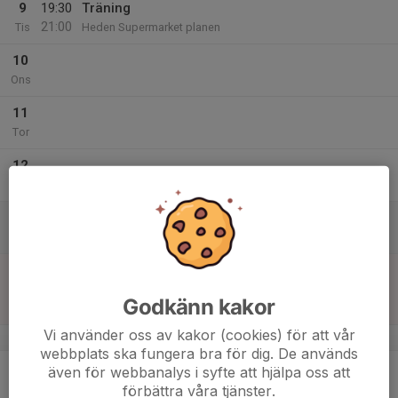
9
19:30
Träning
21:00
Tis
Heden Supermarket planen
10
Ons
11
Tor
12
Fre
13
Lör
14
16:00
Match mot Kågedalens AIF/Skellefteå FF
18:00
Sön
F17 div. 1 2026 - region 6 - Norr
Godkänn kakor
Hedens IP Storfors
Vi använder oss av kakor (cookies) för att vår
v.25
webbplats ska fungera bra för dig. De används
15
17:00
Träning
även för webbanalys i syfte att hjälpa oss att
18:15
Mån
Heden Supermarket planen
förbättra våra tjänster.