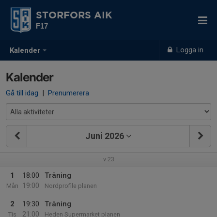
STORFORS AIK
F17
Logga in
Kalender
Kalender
Gå till idag
|
Prenumerera
Juni 2026
v.23
1
18:00
Träning
19:00
Mån
Nordprofile planen
2
19:30
Träning
21:00
Tis
Heden Supermarket planen