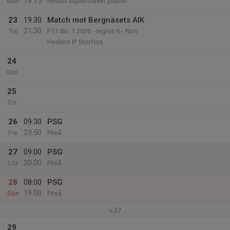
18:15
Mån
Heden Supermarket planen
23
19:30
Match mot Bergnäsets AIK
21:30
Tis
F17 div. 1 2026 - region 6 - Norr
Hedens IP Storfors
24
Ons
25
Tor
26
09:30
PSG
23:50
Fre
Piteå
27
09:00
PSG
20:00
Lör
Piteå
28
08:00
PSG
19:00
Sön
Piteå
v.27
29