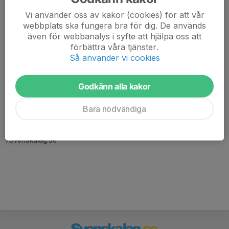
Vi använder oss av kakor (cookies) för att vår
webbplats ska fungera bra för dig. De används
även för webbanalys i syfte att hjälpa oss att
förbättra våra tjänster.
Så använder vi cookies
Godkänn alla kakor
Här hamnar automatiskt de senaste nyheterna på hemsidan. För
att kunna börja administrera hemsidan loggar du in högst upp till
Bara nödvändiga
höger.
/Svenskalag.se