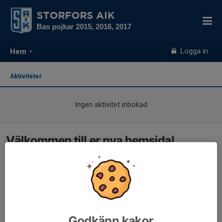
STORFORS AIK
Bas pojkar 2015, 2016, 2017
Logga in
Hem
Aktiviteter
Ingen aktivitet inbokad
Välkommen till er nya hemsida!
Godkänn kakor