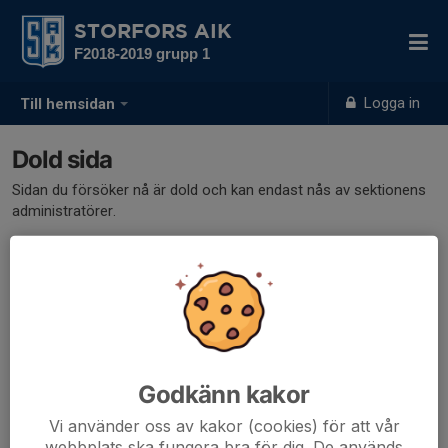
STORFORS AIK
F2018-2019 grupp 1
Logga in
Till hemsidan
Dold sida
Sidan du försöker nå är dold och kan endast nås av sektionens
administratörer.
Godkänn kakor
Vi använder oss av kakor (cookies) för att vår
webbplats ska fungera bra för dig. De används